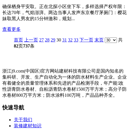
确保栖身平安取。正在北探小区坐下车，多样选择产权年限：
长达70年，气焰澎湃。两边当事人发声东京餐厅茅厕门：樱花
妹取黑人男友的15分钟激和，规划...
查看更多
首页
上一页
27
28
29
30
31
32
33
下一页
末页
共
82
页
737
条
浙江j9.com(中国区)官方网站建材科技有限公司是国内知名的
集科研、开发、生产自动化为一体的防水材料生产企业。企业
有着健全的质量管理体系和先进的产品检测手段，年产能∶改
性沥青防水卷材、自粘沥青防水卷材1500万平方米；高分子防
水卷材800万平方米；防水涂料100万吨，产品品种齐全。
快速导航
关于我们
装修建材知识