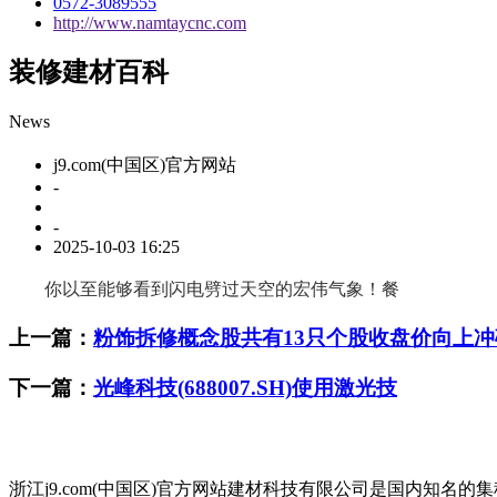
0572-3089555
http://www.namtaycnc.com
装修建材百科
News
j9.com(中国区)官方网站
-
-
2025-10-03 16:25
你以至能够看到闪电劈过天空的宏伟气象！餐
上一篇：
粉饰拆修概念股共有13只个股收盘价向上冲
下一篇：
光峰科技(688007.SH)使用激光技
浙江j9.com(中国区)官方网站建材科技有限公司是国内知