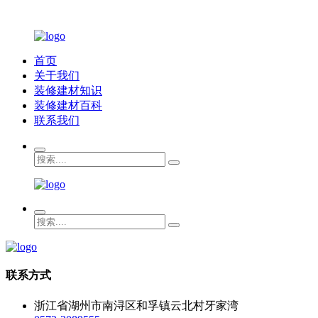
首页
关于我们
装修建材知识
装修建材百科
联系我们
联系方式
浙江省湖州市南浔区和孚镇云北村牙家湾